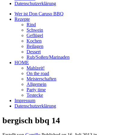
Datenschutzerklärung
Wer ist Don Caruso BBQ
Rezepte
Rind
Schwein
Geflügel
Kochen
Beilagen
Dessert
Rub/Soßen/Marinaden
HOME
Mahlzeit!
On the road
Meisterschaften
Allgemein
Party time
Testecke
Impressum
Datenschutzerklärung
bergisch bbq 14
Erstellt von
Camillo
Published on
16. Juli 2013
in