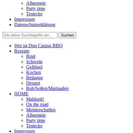
Allgemein
Party time
Testecke
Impressum
Datenschutzerklärung
Wer ist Don Caruso BBQ
Rezepte
Rind
Schwein
Geflügel
Kochen
Beilagen
Dessert
Rub/Soßen/Marinaden
HOME
Mahlzeit!
On the road
Meisterschaften
Allgemein
Party time
Testecke
Impressum