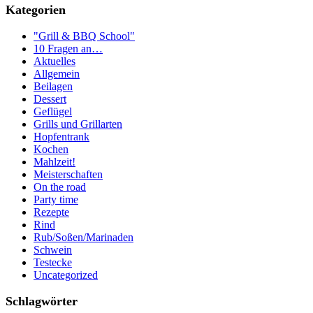
Kategorien
"Grill & BBQ School"
10 Fragen an…
Aktuelles
Allgemein
Beilagen
Dessert
Geflügel
Grills und Grillarten
Hopfentrank
Kochen
Mahlzeit!
Meisterschaften
On the road
Party time
Rezepte
Rind
Rub/Soßen/Marinaden
Schwein
Testecke
Uncategorized
Schlagwörter