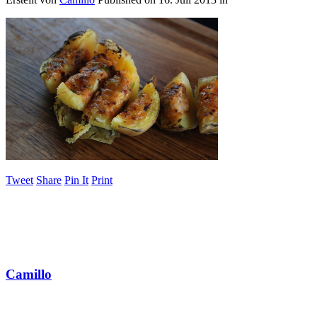
Tweet
Share
Pin It
Print
Camillo