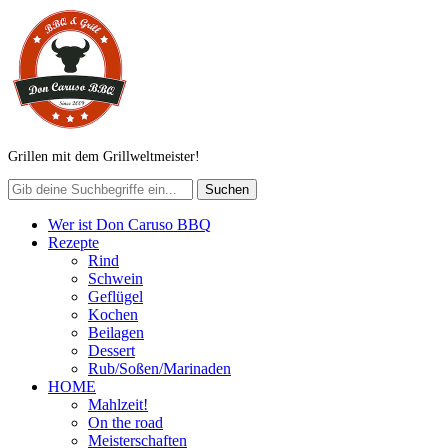
Grillen mit dem Grillweltmeister!
Wer ist Don Caruso BBQ
Rezepte
Rind
Schwein
Geflügel
Kochen
Beilagen
Dessert
Rub/Soßen/Marinaden
HOME
Mahlzeit!
On the road
Meisterschaften