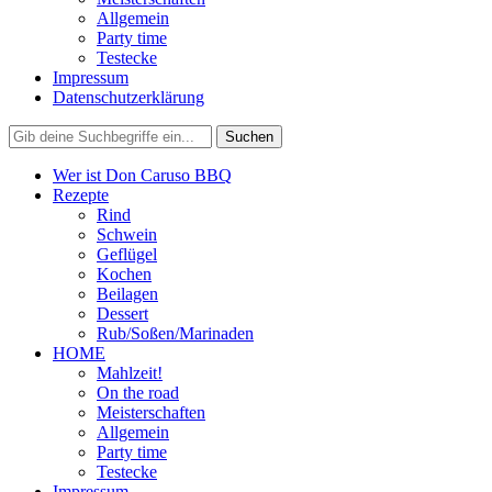
Allgemein
Party time
Testecke
Impressum
Datenschutzerklärung
Wer ist Don Caruso BBQ
Rezepte
Rind
Schwein
Geflügel
Kochen
Beilagen
Dessert
Rub/Soßen/Marinaden
HOME
Mahlzeit!
On the road
Meisterschaften
Allgemein
Party time
Testecke
Impressum