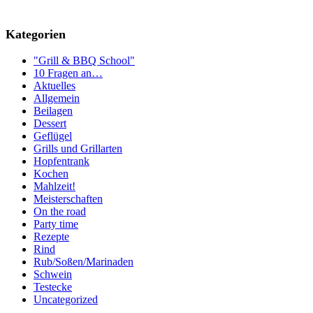
Kategorien
"Grill & BBQ School"
10 Fragen an…
Aktuelles
Allgemein
Beilagen
Dessert
Geflügel
Grills und Grillarten
Hopfentrank
Kochen
Mahlzeit!
Meisterschaften
On the road
Party time
Rezepte
Rind
Rub/Soßen/Marinaden
Schwein
Testecke
Uncategorized