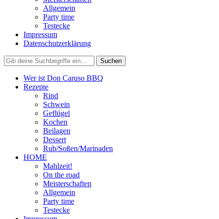
Allgemein
Party time
Testecke
Impressum
Datenschutzerklärung
Wer ist Don Caruso BBQ
Rezepte
Rind
Schwein
Geflügel
Kochen
Beilagen
Dessert
Rub/Soßen/Marinaden
HOME
Mahlzeit!
On the road
Meisterschaften
Allgemein
Party time
Testecke
Impressum