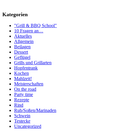
Kategorien
"Grill & BBQ School"
10 Fragen an…
Aktuelles
Allgemein
Beilagen
Dessert
Geflügel
Grills und Grillarten
Hopfentrank
Kochen
Mahlzeit!
Meisterschaften
On the road
Party time
Rezepte
Rind
Rub/Soßen/Marinaden
Schwein
Testecke
Uncategorized