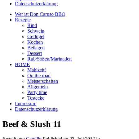
Datenschutzerklärung
Wer ist Don Caruso BBQ
Rezepte
Rind
Schwein
Geflügel
Kochen
Beilagen
Dessert
Rub/Soßen/Marinaden
HOME
Mahlzeit!
On the road
Meisterschaften
Allgemein
Party time
Testecke
Impressum
Datenschutzerklärung
Beef & Slush 11
Erstellt von
Camillo
Published on
23. Juli 2013
in