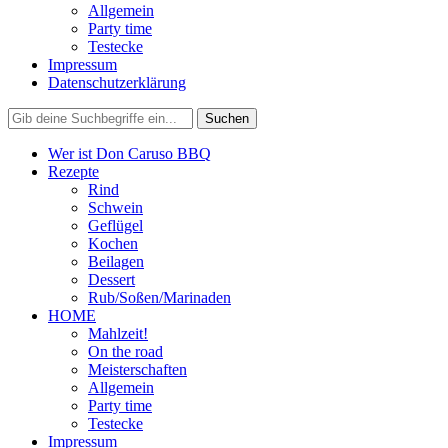
Allgemein
Party time
Testecke
Impressum
Datenschutzerklärung
Wer ist Don Caruso BBQ
Rezepte
Rind
Schwein
Geflügel
Kochen
Beilagen
Dessert
Rub/Soßen/Marinaden
HOME
Mahlzeit!
On the road
Meisterschaften
Allgemein
Party time
Testecke
Impressum