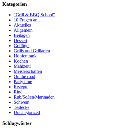
Kategorien
"Grill & BBQ School"
10 Fragen an…
Aktuelles
Allgemein
Beilagen
Dessert
Geflügel
Grills und Grillarten
Hopfentrank
Kochen
Mahlzeit!
Meisterschaften
On the road
Party time
Rezepte
Rind
Rub/Soßen/Marinaden
Schwein
Testecke
Uncategorized
Schlagwörter