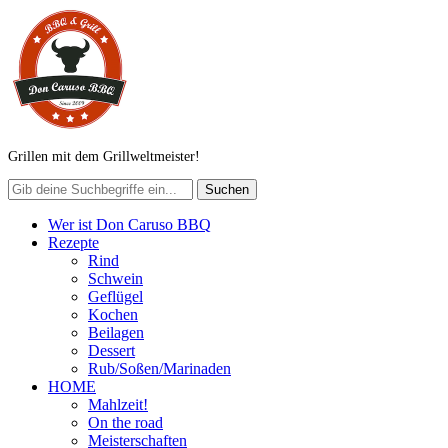
Grillen mit dem Grillweltmeister!
Wer ist Don Caruso BBQ
Rezepte
Rind
Schwein
Geflügel
Kochen
Beilagen
Dessert
Rub/Soßen/Marinaden
HOME
Mahlzeit!
On the road
Meisterschaften