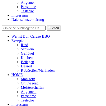
Allgemein
Party time
Testecke
Impressum
Datenschutzerklärung
Wer ist Don Caruso BBQ
Rezepte
Rind
Schwein
Geflügel
Kochen
Beilagen
Dessert
Rub/Soßen/Marinaden
HOME
Mahlzeit!
On the road
Meisterschaften
Allgemein
Party time
Testecke
Impressum