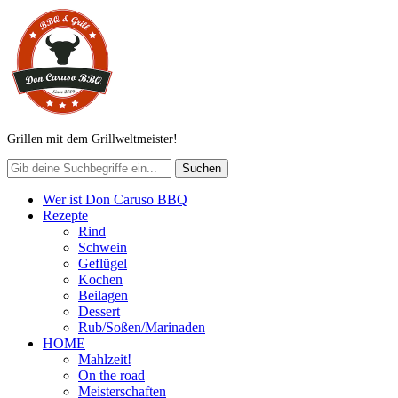
Grillen mit dem Grillweltmeister!
Wer ist Don Caruso BBQ
Rezepte
Rind
Schwein
Geflügel
Kochen
Beilagen
Dessert
Rub/Soßen/Marinaden
HOME
Mahlzeit!
On the road
Meisterschaften