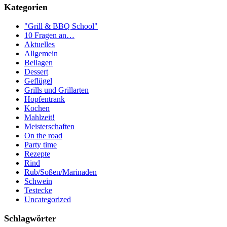
Kategorien
"Grill & BBQ School"
10 Fragen an…
Aktuelles
Allgemein
Beilagen
Dessert
Geflügel
Grills und Grillarten
Hopfentrank
Kochen
Mahlzeit!
Meisterschaften
On the road
Party time
Rezepte
Rind
Rub/Soßen/Marinaden
Schwein
Testecke
Uncategorized
Schlagwörter