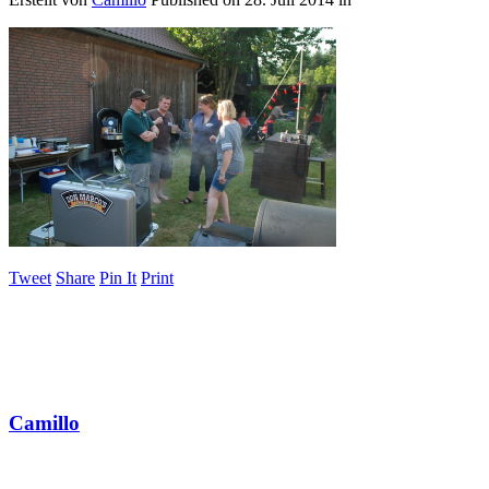
Tweet
Share
Pin It
Print
Camillo