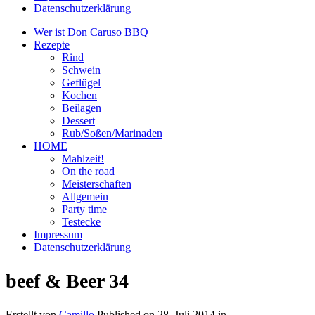
Datenschutzerklärung
Wer ist Don Caruso BBQ
Rezepte
Rind
Schwein
Geflügel
Kochen
Beilagen
Dessert
Rub/Soßen/Marinaden
HOME
Mahlzeit!
On the road
Meisterschaften
Allgemein
Party time
Testecke
Impressum
Datenschutzerklärung
beef & Beer 34
Erstellt von
Camillo
Published on
28. Juli 2014
in