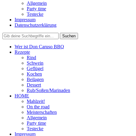
Allgemein
Party time
Testecke
Impressum
Datenschutzerklärung
Wer ist Don Caruso BBQ
Rezepte
Rind
Schwein
Geflügel
Kochen
Beilagen
Dessert
Rub/Soßen/Marinaden
HOME
Mahlzeit!
On the road
Meisterschaften
Allgemein
Party time
Testecke
Impressum