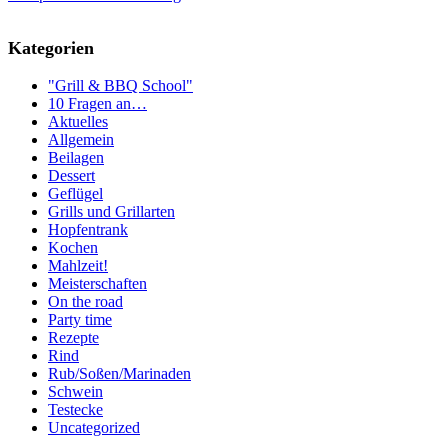
Kategorien
"Grill & BBQ School"
10 Fragen an…
Aktuelles
Allgemein
Beilagen
Dessert
Geflügel
Grills und Grillarten
Hopfentrank
Kochen
Mahlzeit!
Meisterschaften
On the road
Party time
Rezepte
Rind
Rub/Soßen/Marinaden
Schwein
Testecke
Uncategorized