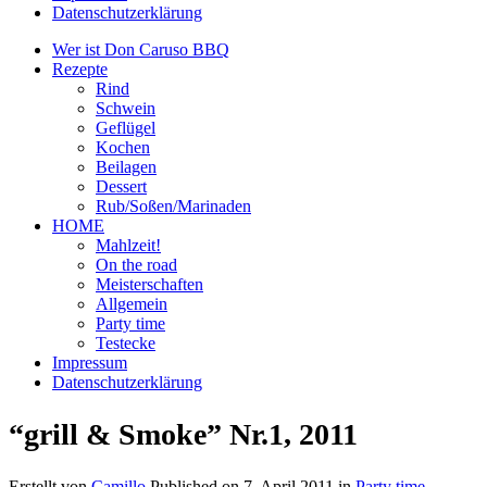
Datenschutzerklärung
Wer ist Don Caruso BBQ
Rezepte
Rind
Schwein
Geflügel
Kochen
Beilagen
Dessert
Rub/Soßen/Marinaden
HOME
Mahlzeit!
On the road
Meisterschaften
Allgemein
Party time
Testecke
Impressum
Datenschutzerklärung
“grill & Smoke” Nr.1, 2011
Erstellt von
Camillo
Published on
7. April 2011
in
Party time