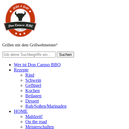
Grillen mit dem Grillweltmeister!
Wer ist Don Caruso BBQ
Rezepte
Rind
Schwein
Geflügel
Kochen
Beilagen
Dessert
Rub/Soßen/Marinaden
HOME
Mahlzeit!
On the road
Meisterschaften