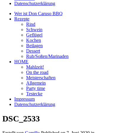
Datenschutzerklärung
Wer ist Don Caruso BBQ
Rezepte
Rind
Schwein
Geflügel
Kochen
Beilagen
Dessert
Rub/Soßen/Marinaden
HOME
Mahlzeit!
On the road
Meisterschaften
Allgemein
Party time
Testecke
Impressum
Datenschutzerklärung
DSC_2533
Erstellt von
Camillo
Published on
7. Juni 2020
in