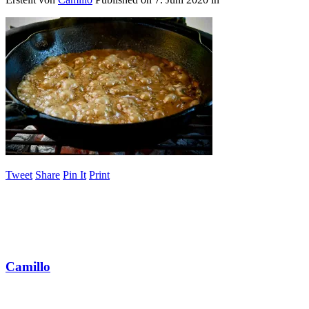
Tweet
Share
Pin It
Print
Camillo