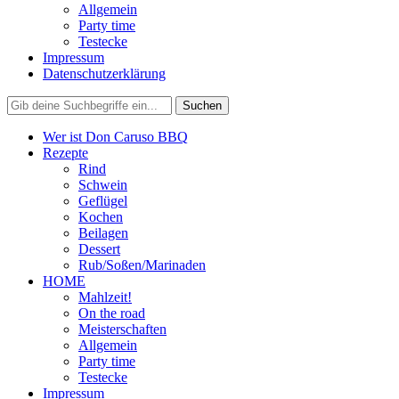
Allgemein
Party time
Testecke
Impressum
Datenschutzerklärung
Wer ist Don Caruso BBQ
Rezepte
Rind
Schwein
Geflügel
Kochen
Beilagen
Dessert
Rub/Soßen/Marinaden
HOME
Mahlzeit!
On the road
Meisterschaften
Allgemein
Party time
Testecke
Impressum