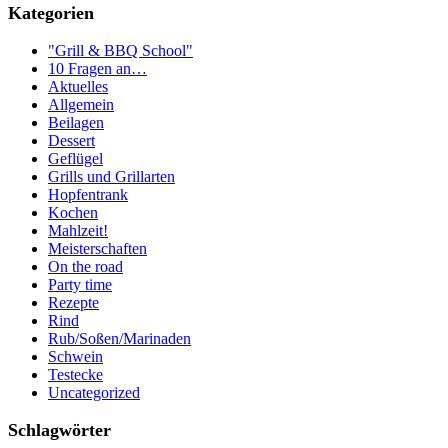
Kategorien
"Grill & BBQ School"
10 Fragen an…
Aktuelles
Allgemein
Beilagen
Dessert
Geflügel
Grills und Grillarten
Hopfentrank
Kochen
Mahlzeit!
Meisterschaften
On the road
Party time
Rezepte
Rind
Rub/Soßen/Marinaden
Schwein
Testecke
Uncategorized
Schlagwörter