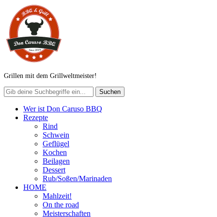
Grillen mit dem Grillweltmeister!
Wer ist Don Caruso BBQ
Rezepte
Rind
Schwein
Geflügel
Kochen
Beilagen
Dessert
Rub/Soßen/Marinaden
HOME
Mahlzeit!
On the road
Meisterschaften