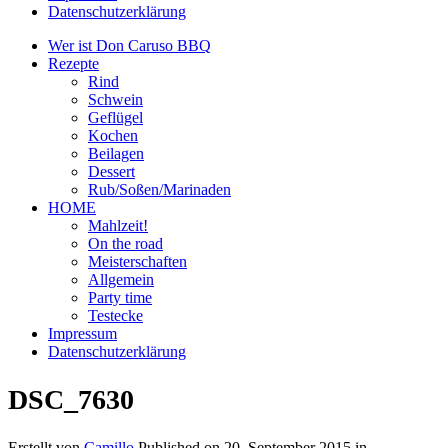
Datenschutzerklärung
Wer ist Don Caruso BBQ
Rezepte
Rind
Schwein
Geflügel
Kochen
Beilagen
Dessert
Rub/Soßen/Marinaden
HOME
Mahlzeit!
On the road
Meisterschaften
Allgemein
Party time
Testecke
Impressum
Datenschutzerklärung
DSC_7630
Erstellt von
Camillo
Published on
20. September 2015
in