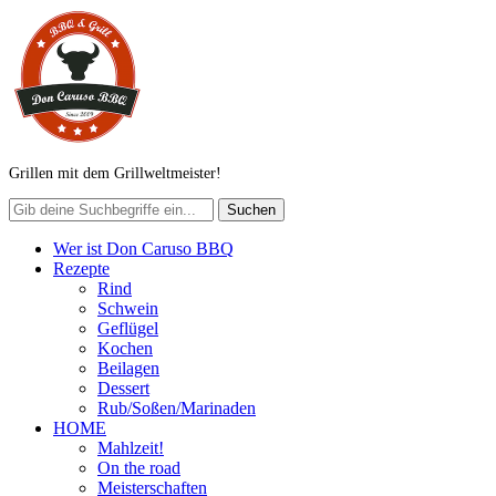
Grillen mit dem Grillweltmeister!
Wer ist Don Caruso BBQ
Rezepte
Rind
Schwein
Geflügel
Kochen
Beilagen
Dessert
Rub/Soßen/Marinaden
HOME
Mahlzeit!
On the road
Meisterschaften