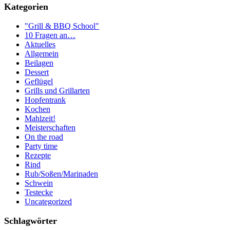
Kategorien
"Grill & BBQ School"
10 Fragen an…
Aktuelles
Allgemein
Beilagen
Dessert
Geflügel
Grills und Grillarten
Hopfentrank
Kochen
Mahlzeit!
Meisterschaften
On the road
Party time
Rezepte
Rind
Rub/Soßen/Marinaden
Schwein
Testecke
Uncategorized
Schlagwörter