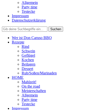
Allgemein
Party time
Testecke
Impressum
Datenschutzerklärung
Wer ist Don Caruso BBQ
Rezepte
Rind
Schwein
Geflügel
Kochen
Beilagen
Dessert
Rub/Soßen/Marinaden
HOME
Mahlzeit!
On the road
Meisterschaften
Allgemein
Party time
Testecke
Impressum