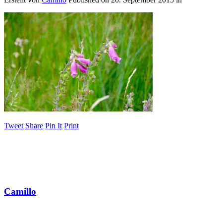
Tweet
Share
Pin It
Print
Camillo