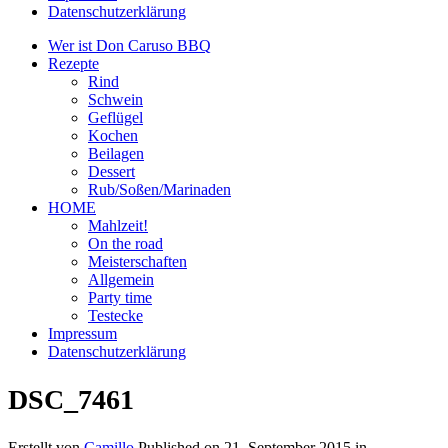
Datenschutzerklärung
Wer ist Don Caruso BBQ
Rezepte
Rind
Schwein
Geflügel
Kochen
Beilagen
Dessert
Rub/Soßen/Marinaden
HOME
Mahlzeit!
On the road
Meisterschaften
Allgemein
Party time
Testecke
Impressum
Datenschutzerklärung
DSC_7461
Erstellt von
Camillo
Published on
21. September 2015
in