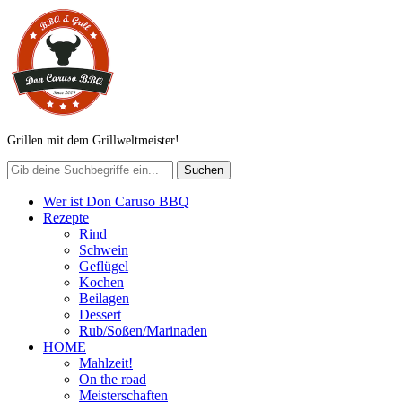
Grillen mit dem Grillweltmeister!
Wer ist Don Caruso BBQ
Rezepte
Rind
Schwein
Geflügel
Kochen
Beilagen
Dessert
Rub/Soßen/Marinaden
HOME
Mahlzeit!
On the road
Meisterschaften