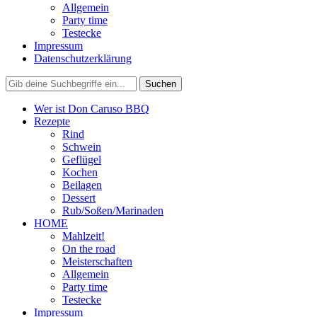
Allgemein
Party time
Testecke
Impressum
Datenschutzerklärung
Wer ist Don Caruso BBQ
Rezepte
Rind
Schwein
Geflügel
Kochen
Beilagen
Dessert
Rub/Soßen/Marinaden
HOME
Mahlzeit!
On the road
Meisterschaften
Allgemein
Party time
Testecke
Impressum