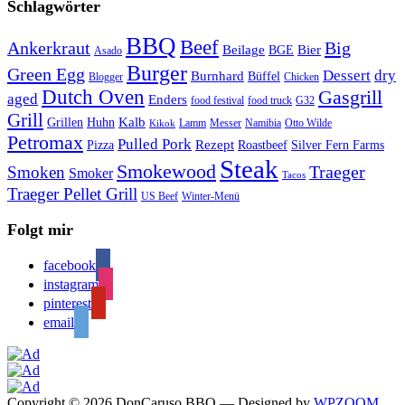
Schlagwörter
BBQ
Beef
Ankerkraut
Big
Bier
Beilage
BGE
Asado
Burger
Green Egg
Dessert
dry
Burnhard
Büffel
Blogger
Chicken
Dutch Oven
Gasgrill
aged
Enders
food festival
food truck
G32
Grill
Kalb
Grillen
Huhn
Lamm
Messer
Namibia
Otto Wilde
Kikok
Petromax
Pulled Pork
Rezept
Pizza
Roastbeef
Silver Fern Farms
Steak
Smokewood
Traeger
Smoken
Smoker
Tacos
Traeger Pellet Grill
US Beef
Winter-Menü
Folgt mir
facebook
instagram
pinterest
email
Copyright © 2026 DonCaruso BBQ
— Designed by
WPZOOM