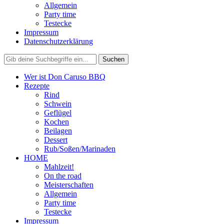
Allgemein
Party time
Testecke
Impressum
Datenschutzerklärung
Wer ist Don Caruso BBQ
Rezepte
Rind
Schwein
Geflügel
Kochen
Beilagen
Dessert
Rub/Soßen/Marinaden
HOME
Mahlzeit!
On the road
Meisterschaften
Allgemein
Party time
Testecke
Impressum