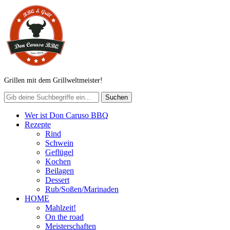
Grillen mit dem Grillweltmeister!
Wer ist Don Caruso BBQ
Rezepte
Rind
Schwein
Geflügel
Kochen
Beilagen
Dessert
Rub/Soßen/Marinaden
HOME
Mahlzeit!
On the road
Meisterschaften