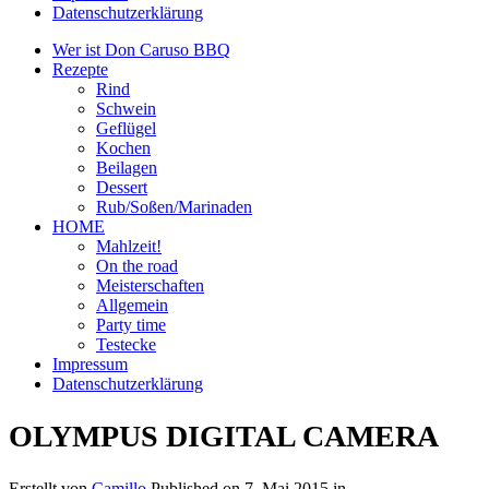
Datenschutzerklärung
Wer ist Don Caruso BBQ
Rezepte
Rind
Schwein
Geflügel
Kochen
Beilagen
Dessert
Rub/Soßen/Marinaden
HOME
Mahlzeit!
On the road
Meisterschaften
Allgemein
Party time
Testecke
Impressum
Datenschutzerklärung
OLYMPUS DIGITAL CAMERA
Erstellt von
Camillo
Published on
7. Mai 2015
in