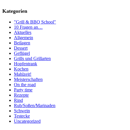
Kategorien
"Grill & BBQ School"
10 Fragen an…
Aktuelles
Allgemein
Beilagen
Dessert
Geflügel
Grills und Grillarten
Hopfentrank
Kochen
Mahlzeit!
Meisterschaften
On the road
Party time
Rezepte
Rind
Rub/Soßen/Marinaden
Schwein
Testecke
Uncategorized