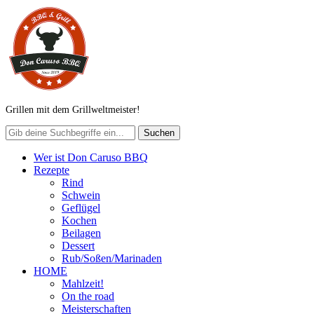
Grillen mit dem Grillweltmeister!
Wer ist Don Caruso BBQ
Rezepte
Rind
Schwein
Geflügel
Kochen
Beilagen
Dessert
Rub/Soßen/Marinaden
HOME
Mahlzeit!
On the road
Meisterschaften