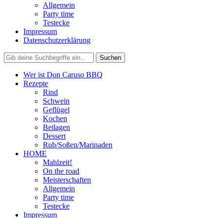
Allgemein
Party time
Testecke
Impressum
Datenschutzerklärung
Wer ist Don Caruso BBQ
Rezepte
Rind
Schwein
Geflügel
Kochen
Beilagen
Dessert
Rub/Soßen/Marinaden
HOME
Mahlzeit!
On the road
Meisterschaften
Allgemein
Party time
Testecke
Impressum