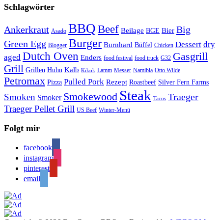
Schlagwörter
BBQ
Beef
Ankerkraut
Big
Bier
Beilage
BGE
Asado
Burger
Green Egg
Dessert
dry
Burnhard
Büffel
Blogger
Chicken
Dutch Oven
Gasgrill
aged
Enders
food festival
food truck
G32
Grill
Kalb
Grillen
Huhn
Lamm
Messer
Namibia
Otto Wilde
Kikok
Petromax
Pulled Pork
Rezept
Pizza
Roastbeef
Silver Fern Farms
Steak
Smokewood
Traeger
Smoken
Smoker
Tacos
Traeger Pellet Grill
US Beef
Winter-Menü
Folgt mir
facebook
instagram
pinterest
email