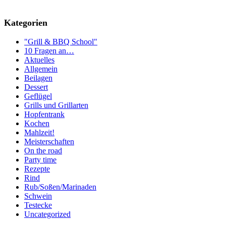
Kategorien
"Grill & BBQ School"
10 Fragen an…
Aktuelles
Allgemein
Beilagen
Dessert
Geflügel
Grills und Grillarten
Hopfentrank
Kochen
Mahlzeit!
Meisterschaften
On the road
Party time
Rezepte
Rind
Rub/Soßen/Marinaden
Schwein
Testecke
Uncategorized